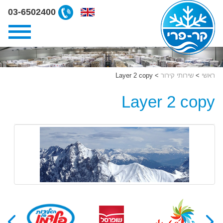
ליצירת
03-6502400
קשר
קרפרי
03-
6502400
ראשי
>
שירותי קירור
>
Layer 2 copy
Layer 2 copy