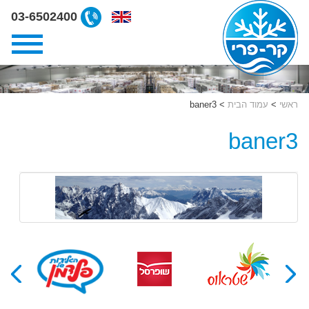
ליצירת
03-6502400
קשר
קרפרי
03-
6502400
ראשי
>
עמוד הבית
>
baner3
baner3