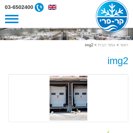
ליצירת
03-6502400
קשר
קרפרי
03-
6502400
ראשי
>
עמוד הבית
>
img2
img2