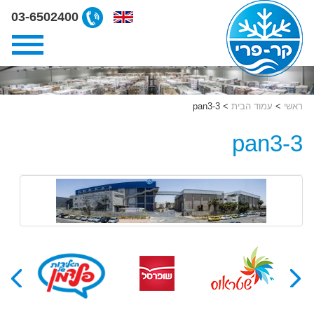
ליצירת
03-6502400
קשר
קרפרי
03-
6502400
ראשי
>
עמוד הבית
>
pan3-3
pan3-3