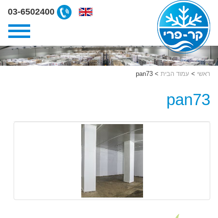
ליצירת
03-6502400
קשר
קרפרי
03-
6502400
ראשי
>
עמוד הבית
>
pan73
pan73