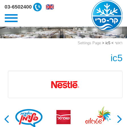
ליצירת
03-6502400
קשר
קרפרי
03-
6502400
ראשי
>
ic5
>
Settings Page
ic5