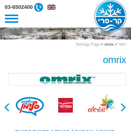
ליצירת
03-6502400
קשר
קרפרי
03-
6502400
ראשי
>
omrix
>
Settings Page
omrix