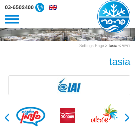
ליצירת
03-6502400
קשר
קרפרי
03-
6502400
ראשי
>
tasia
>
Settings Page
tasia